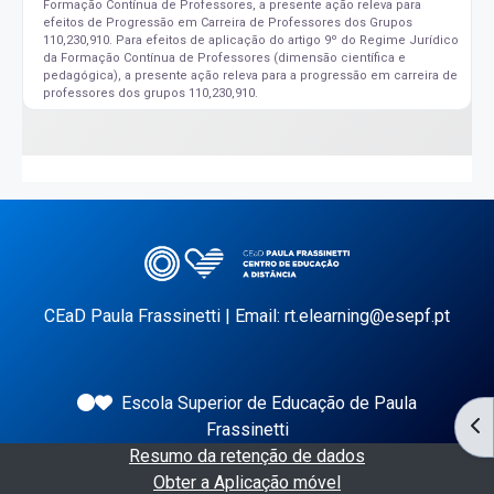
Formação Contínua de Professores, a presente ação releva para
efeitos de Progressão em Carreira de Professores dos Grupos
110,230,910. Para efeitos de aplicação do artigo 9º do Regime Jurídico
da Formação Contínua de Professores (dimensão científica e
pedagógica), a presente ação releva para a progressão em carreira de
professores dos grupos 110,230,910.
CEaD Paula Frassinetti | Email: rt.elearning@esepf.pt
Escola Superior de Educação de Paula
AB
Frassinetti
Resumo da retenção de dados
Obter a Aplicação móvel