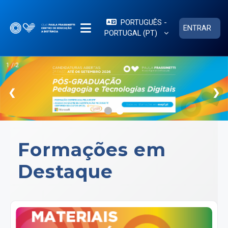
Ir para o conteúdo principal
PORTUGUÊS -
ENTRAR
PORTUGAL ‎(PT)‎
PAINEL LATERAL
1 / 2
❮
❯
Formações em
Destaque