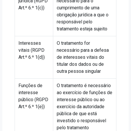
jurídica (RGPD
necessário para o
Art.º 6.º 1(c))
cumprimento de uma
obrigação jurídica a que o
responsável pelo
tratamento esteja sujeito
Interesses
O tratamento for
vitais (RGPD
necessário para a defesa
Art.º 6.º 1(d))
de interesses vitais do
titular dos dados ou de
outra pessoa singular
Funções de
O tratamento é necessário
interesse
ao exercício de funções de
público (RGPD
interesse público ou ao
Art.º 6.º 1(e))
exercício da autoridade
pública de que está
investido o responsável
pelo tratamento