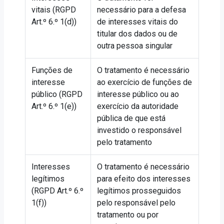
vitais (RGPD
necessário para a defesa
Art.º 6.º 1(d))
de interesses vitais do
titular dos dados ou de
outra pessoa singular
Funções de
O tratamento é necessário
interesse
ao exercício de funções de
público (RGPD
interesse público ou ao
Art.º 6.º 1(e))
exercício da autoridade
pública de que está
investido o responsável
pelo tratamento
Interesses
O tratamento é necessário
legítimos
para efeito dos interesses
(RGPD Art.º 6.º
legítimos prosseguidos
1(f))
pelo responsável pelo
tratamento ou por