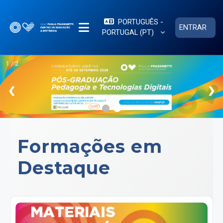
Ir para o conteúdo principal
PORTUGUÊS -
ENTRAR
PORTUGAL ‎(PT)‎
PAINEL LATERAL
1 / 2
❮
❯
Formações em
Destaque