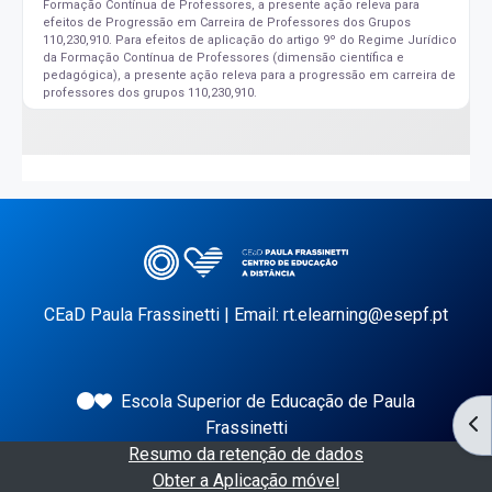
Formação Contínua de Professores, a presente ação releva para
efeitos de Progressão em Carreira de Professores dos Grupos
110,230,910. Para efeitos de aplicação do artigo 9º do Regime Jurídico
da Formação Contínua de Professores (dimensão científica e
pedagógica), a presente ação releva para a progressão em carreira de
professores dos grupos 110,230,910.
CEaD Paula Frassinetti | Email: rt.elearning@esepf.pt
Escola Superior de Educação de Paula
AB
Frassinetti
Resumo da retenção de dados
Obter a Aplicação móvel