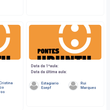
Data da 1ªaula:
Data da última aula:
Cristina
Estagiario
Rui
co
Esepf
Marques
ros