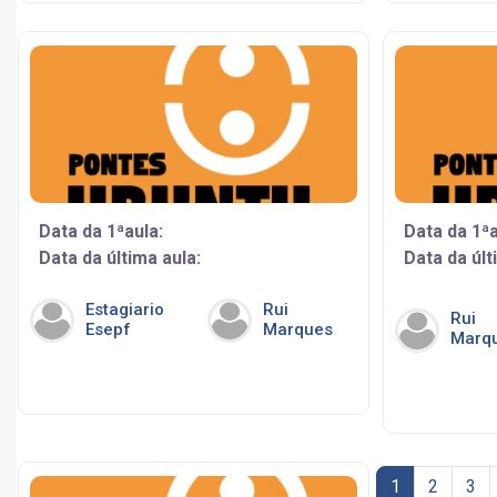
Data da 1ªaula:
Data da 1ªa
Data da última aula:
Data da últ
Estagiario
Rui
Rui
Esepf
Marques
Marq
Página 1
Página 
Pá
1
2
3