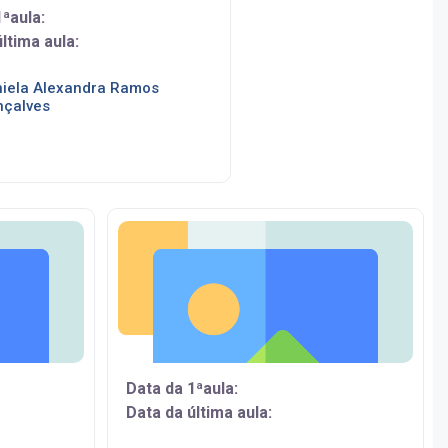
1ªaula:
ltima aula:
iela Alexandra Ramos
çalves
Data da 1ªaula:
Data da última aula: