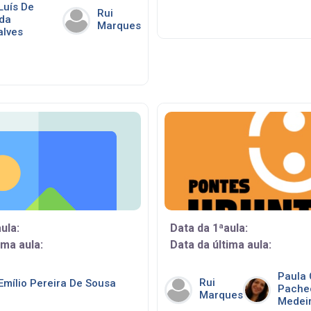
Luís De
Rui
da
Marques
lves
ula:
Data da 1ªaula:
ima aula:
Data da última aula:
Paula 
Rui
 Emílio Pereira De Sousa
Pache
Marques
Medei