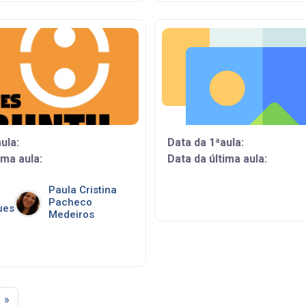
ula:
Data da 1ªaula:
ima aula:
Data da última aula:
Paula Cristina
Pacheco
ues
Medeiros
2
gina 3
Página seguinte
»