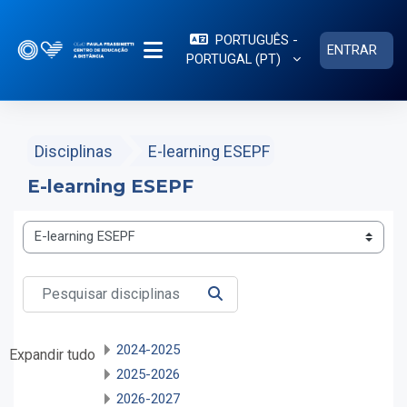
Ir para o conteúdo principal
PORTUGUÊS -
ENTRAR
PORTUGAL ‎(PT)‎
PAINEL LATERAL
Disciplinas
E-learning ESEPF
E-learning ESEPF
Categorias de disciplinas
Pesquisar disciplinas
PESQUISAR DISCIPLINAS
2024-2025
Expandir tudo
2025-2026
2026-2027