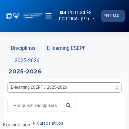
Ir para o conteúdo principal
PORTUGUÊS -
ENTRAR
PORTUGAL ‎(PT)‎
PAINEL LATERAL
Disciplinas
E-learning ESEPF
2025-2026
2025-2026
Categorias de disciplinas
Pesquisar disciplinas
PESQUISAR DISCIPLINAS
Cursos ativos
Expandir tudo