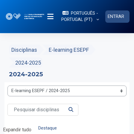
Ir para o conteúdo principal
PORTUGUÊS -
ENTRAR
PORTUGAL ‎(PT)‎
PAINEL LATERAL
Disciplinas
E-learning ESEPF
2024-2025
2024-2025
Categorias de disciplinas
Pesquisar disciplinas
PESQUISAR DISCIPLINAS
Destaque
Expandir tudo