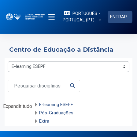
Ir para o conteúdo principal
PORTUGUÊS -
ENTRAR
PORTUGAL ‎(PT)‎
PAINEL LATERAL
Centro de Educação a Distância
Categorias de disciplinas
Pesquisar disciplinas
PESQUISAR DISCIPLINAS
E-learning ESEPF
Expandir tudo
Pós-Graduações
Extra